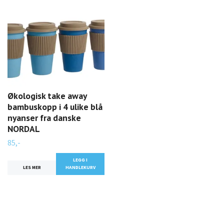
Økologisk take away
bambuskopp i 4 ulike blå
nyanser fra danske
NORDAL
85,-
LEGG I
LES MER
HANDLEKURV