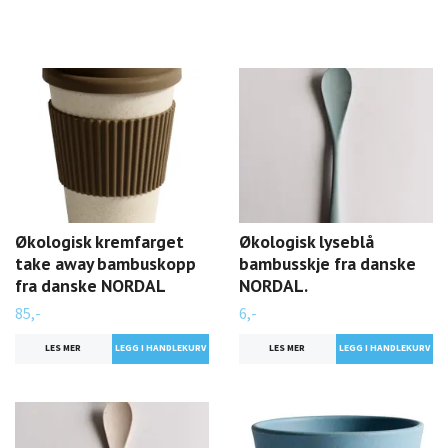
Økologisk kremfarget
Økologisk lyseblå
take away bambuskopp
bambusskje fra danske
fra danske NORDAL
NORDAL.
85,-
6,-
LES MER
LES MER