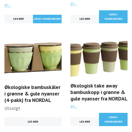
85,-
85,-
LEGG I
LES MER
LES MER
HANDLEKURV
Økologisk take away
Økologiske bambuskåler
bambuskopp i grønne &
i grønne & gule nyanser
gule nyanser fra NORDAL
(4-pakk) fra NORDAL
85,-
Utsolgt
LEGG I
LES MER
LES MER
HANDLEKURV