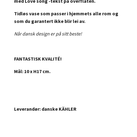
med Love song -tekst på overflaten.
Tidløs vase som passer i hjemmets alle rom og
som du garantert ikke blir lei av.
Når dansk design er på sitt beste!
FANTASTISK KVALITÉ!
Mål:
10 x H17 cm.
Leverandør:
danske KÄHLER