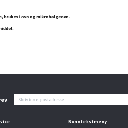
n, brukes i ovn og mikrobølgeovn.
middel.
rev
vice
Bunntekstmeny