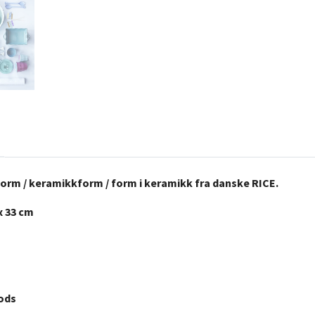
orm / keramikkform / form i keramikk fra danske RICE.
 x 33 cm
gods