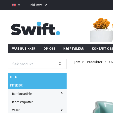
Inkl. mva
VÅRE BUTIKKER
OM OSS
KJØPSVILKÅR
KONTAKT OSS
Hjem
Produkter
Ovn
HJEM
INTERIØR
Bambusartikler
Blomsterpotter
Vaser