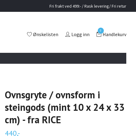
Fri frakt ved 499:- / Rask levering/ Fri retur
0
Ønskelisten
Logg inn
Handlekurv
Ovnsgryte / ovnsform i
steingods (mint 10 x 24 x 33
cm) - fra RICE
440,-