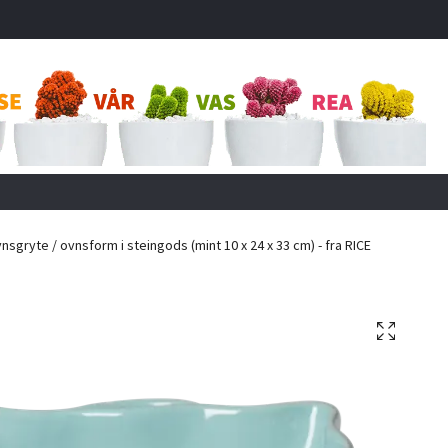
sgryte / ovnsform i steingods (mint 10 x 24 x 33 cm) - fra RICE